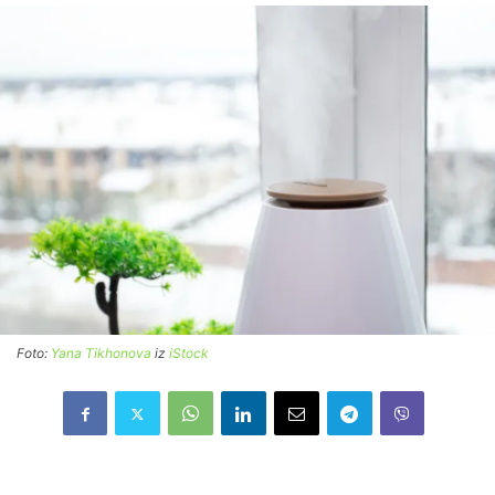
Foto:
Yana Tikhonova
iz
iStock