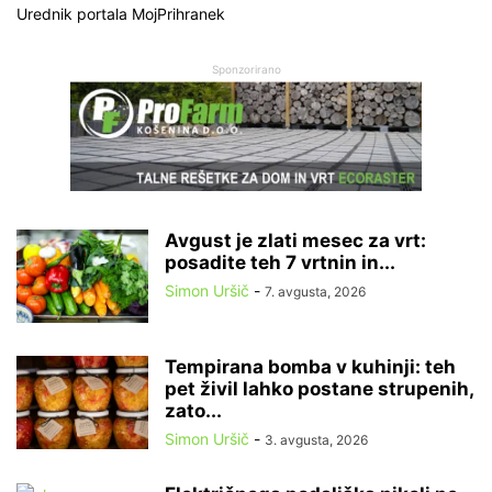
Urednik portala MojPrihranek
Sponzorirano
Avgust je zlati mesec za vrt:
posadite teh 7 vrtnin in...
Simon Uršič
-
7. avgusta, 2026
Tempirana bomba v kuhinji: teh
pet živil lahko postane strupenih,
zato...
Simon Uršič
-
3. avgusta, 2026