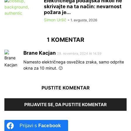
Električnega podaljška nikoli ne
skrivajte na ta način: nevarnost
požara je...
Simon Uršič
-
1. avgusta, 2026
1 KOMENTAR
Brane Kacjan
29. novembra, 2024 At 14.59
Namesto električnega osvežilca zraka, samo odprite
okna za 10 minut. 🙂
PUSTITE KOMENTAR
PRIJAVITE SE, DA PUSTITE KOMENTAR
Prijavi s
Facebook