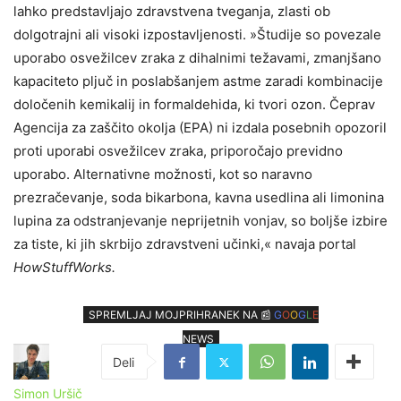
lahko predstavljajo zdravstvena tveganja, zlasti ob
dolgotrajni ali visoki izpostavljenosti. »Študije so povezale
uporabo osvežilcev zraka z dihalnimi težavami, zmanjšano
kapaciteto pljuč in poslabšanjem astme zaradi kombinacije
določenih kemikalij in formaldehida, ki tvori ozon. Čeprav
Agencija za zaščito okolja (EPA) ni izdala posebnih opozoril
proti uporabi osvežilcev zraka, priporočajo previdno
uporabo. Alternativne možnosti, kot so naravno
prezračevanje, soda bikarbona, kavna usedlina ali limonina
lupina za odstranjevanje neprijetnih vonjav, so boljše izbire
za tiste, ki jih skrbijo zdravstveni učinki,« navaja portal
HowStuffWorks.
SPREMLJAJ MOJPRIHRANEK NA 📰
G
O
O
G
L
E
NEWS
Simon Uršič