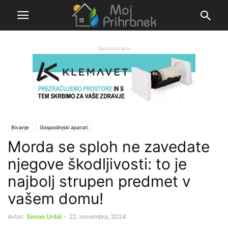
Sponzorirano
Bivanje
Gospodinjski aparati
Morda se sploh ne zavedate
njegove škodljivosti: to je
najbolj strupen predmet v
vašem domu!
Avtor:
Simon Uršič
-
22. novembra, 2024