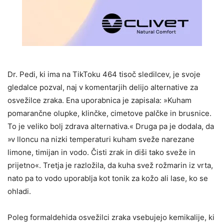
Dr. Pedi, ki ima na TikToku 464 tisoč sledilcev, je svoje
gledalce pozval, naj v komentarjih delijo alternative za
osvežilce zraka. Ena uporabnica je zapisala: »Kuham
pomarančne olupke, klinčke, cimetove palčke in brusnice.
To je veliko bolj zdrava alternativa.« Druga pa je dodala, da
»v lloncu na nizki temperaturi kuham sveže narezane
limone, timijan in vodo. Čisti zrak in diši tako sveže in
prijetno«. Tretja je razložila, da kuha svež rožmarin iz vrta,
nato pa to vodo uporablja kot tonik za kožo ali lase, ko se
ohladi.
Poleg formaldehida osvežilci zraka vsebujejo kemikalije, ki