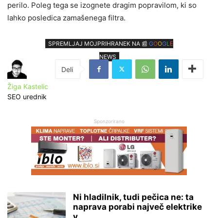
perilo. Poleg tega se izognete dragim popravilom, ki so
lahko posledica zamašenega filtra.
SPREMLJAJ MOJPRIHRANEK NA 📰
G
O
O
G
L
E
NEWS
Žiga Kastelic
SEO urednik
Sponzorirano
Ni hladilnik, tudi pečica ne: ta
naprava porabi največ elektrike
v...