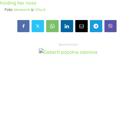
Foto:
demaerre
iz
iStock
Sponzorirano