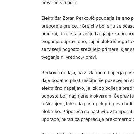
nevarne situacije.
Električar Zoran Perković poudarja še eno 
pregorele grelce. »Grelci v bojlerju se sčas
pomeni, da obstaja večje tveganje za prehod 
tveganje odpravljeno, saj ni električnega toka
serviserji pogosto srečujejo primere, kjer se
tveganje ni vredno,« pravi.
Perković dodaja, da z izklopom bojlerja posk
daje dodatno plast zaščite, še posebej pri st
električno napeljavo, je izklop bojlerja pre
pogosto bolj nagnjene k okvaram. Čeprav je 
tuširanjem, lahko ta postopek prispeva tudi
elektriko. Priporoča se nastavitev temperatu
uporabo, hkrati pa preprečuje prekomerno p