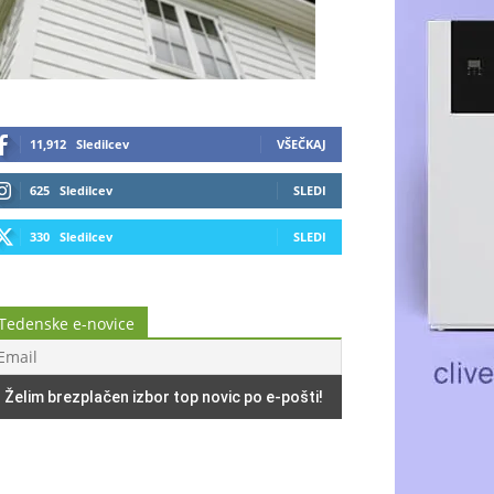
11,912
Sledilcev
VŠEČKAJ
625
Sledilcev
SLEDI
330
Sledilcev
SLEDI
Tedenske e-novice