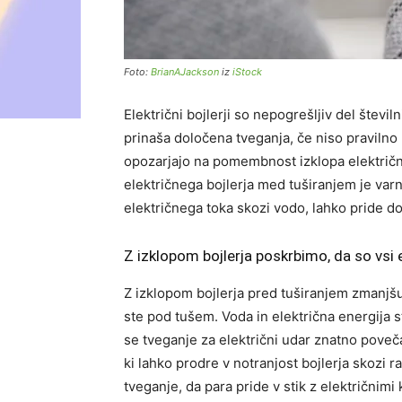
Foto:
BrianAJackson
iz
iStock
Električni bojlerji so nepogrešljiv del štev
prinaša določena tveganja, če niso pravilno 
opozarjajo na pomembnost izklopa električne
električnega bojlerja med tuširanjem je varn
električnega toka skozi vodo, lahko pride d
Z izklopom bojlerja poskrbimo, da so vsi 
Z izklopom bojlerja pred tuširanjem zmanjš
ste pod tušem. Voda in električna energija 
se tveganje za električni udar znatno poveč
ki lahko prodre v notranjost bojlerja skozi ra
tveganje, da para pride v stik z električnim