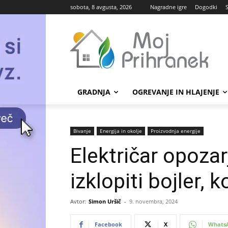
sobota, 8 avgusta, 2026
Nagradne igre
Dogodki
GRADNJA
OGREVANJE IN HLAJENJE
Bivanje
Energija in okolje
Proizvodnja energije
Električar opozar
izklopiti bojler, k
Avtor:
Simon Uršič
-
9. novembra, 2024
Facebook
X
Whats