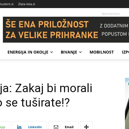
Student.si
Zlata-leta.si
Sponzorirano
ENERGIJA IN OKOLJE
BIVANJE
MOBILNOST
IZ
ja: Zakaj bi morali
o se tuširate!?
App
Linkedin
Email