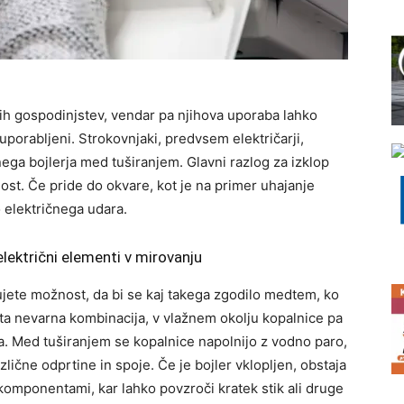
ilnih gospodinjstev, vendar pa njihova uporaba lahko
uporabljeni. Strokovnjaki, predvsem električarji,
ga bojlerja med tuširanjem. Glavni razlog za izklop
ost. Če pride do okvare, kot je na primer uhajanje
o električnega udara.
električni elementi v mirovanju
ujete možnost, da bi se kaj takega zgodilo medtem, ko
sta nevarna kombinacija, v vlažnem okolju kopalnice pa
a. Med tuširanjem se kopalnice napolnijo z vodno paro,
zlične odprtine in spoje. Če je bojler vklopljen, obstaja
i komponentami, kar lahko povzroči kratek stik ali druge