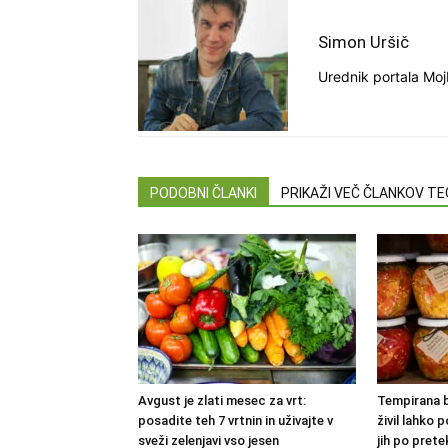
Simon Uršič
Urednik portala Moj
PODOBNI ČLANKI
PRIKAŽI VEČ ČLANKOV T
Avgust je zlati mesec za vrt:
Tempirana b
posadite teh 7 vrtnin in uživajte v
živil lahko 
sveži zelenjavi vso jesen
jih po pretek