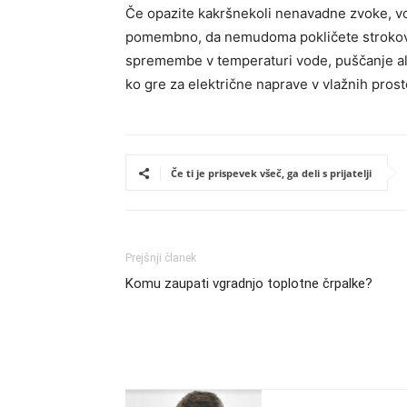
Če opazite kakršnekoli nenavadne zvoke, vo
pomembno, da nemudoma pokličete strokovnj
spremembe v temperaturi vode, puščanje al
ko gre za električne naprave v vlažnih prosto
Če ti je prispevek všeč, ga deli s prijatelji
Prejšnji članek
Komu zaupati vgradnjo toplotne črpalke?