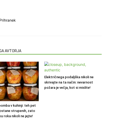
Prihranek
EGA AVTORJA
Električnega podaljška nikoli ne
skrivajte na ta način: nevarnost
požara je večja, kot si mislite!
omba v kuhinji: teh pet
postane strupenih, zato
u roka nikoli ne jejte!