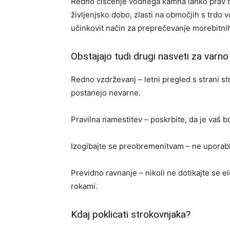
Redno čiščenje vodnega kamna lahko prav tak
življenjsko dobo, zlasti na območjih s trdo 
učinkovit način za preprečevanje morebitni
Obstajajo tudi drugi nasveti za varn
Redno vzdrževanj – letni pregled s strani s
postanejo nevarne.
Pravilna namestitev – poskrbite, da je vaš 
Izogibajte se preobremenitvam – ne uporablj
Previdno ravnanje – nikoli ne dotikajte se e
rokami.
Kdaj poklicati strokovnjaka?