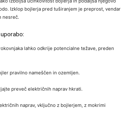
o izboljša učinkovitost bojlerja in podaljša njegovo
vodo. Izklop bojlerja pred tuširanjem je preprost, vendar
h nesreč.
o uporabo:
trokovnjaka lahko odkrije potencialne težave, preden
bojler pravilno nameščen in ozemljen.
ajte preveč električnih naprav hkrati.
lektričnih naprav, vključno z bojlerjem, z mokrimi