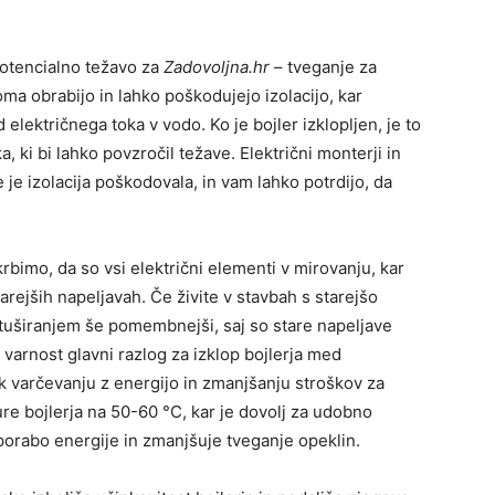
potencialno težavo za
Zadovoljna.hr
– tveganje za
oma obrabijo in lahko poškodujejo izolacijo, kar
električnega toka v vodo. Ko je bojler izklopljen, je to
, ki bi lahko povzročil težave. Električni monterji in
 je izolacija poškodovala, in vam lahko potrdijo, da
rbimo, da so vsi električni elementi v mirovanju, kar
arejših napeljavah. Če živite v stavbah s starejšo
d tuširanjem še pomembnejši, saj so stare napeljave
varnost glavni razlog za izklop bojlerja med
 k varčevanju z energijo in zmanjšanju stroškov za
re bojlerja na 50-60 °C, kar je dovolj za udobno
orabo energije in zmanjšuje tveganje opeklin.