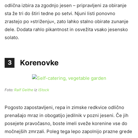
odlična izbira za zgodnjo jesen – pripravljeni za obiranje
sta že tri do štiri tedne po setvi. Njuni listi ponovno
zrastejo po »striženju«, zato lahko stalno obirate zunanje
dele. Dodata rahlo pikantnost in osvežita vsako jesensko
solato.
Korenovke
3
Foto:
Ralf Geithe
iz
iStock
Pogosto zapostavljeni, repa in zimske redkvice odlično
prenašajo mraz in obogatijo jedilnik v pozni jeseni. Če jih
posejete pravočasno, boste imeli sveže korenine vse do
močnejših zmrzali. Poleg tega lepo zapolnijo prazne grede