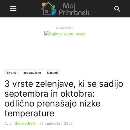
Sponzorirano
Bivanje
Izpostavljeno
Nasveti
3 vrste zelenjave, ki se sadijo
septembra in oktobra:
odlično prenašajo nizke
temperature
Avtor:
Simon Uršič
-
25. septembra, 2025