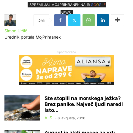
SPREMLJAJ MOJPRIHRANEK NA 📰
G
O
O
G
L
E
NEWS
Simon Uršič
Urednik portala MojPrihranek
Sponzorirano
Ste stopili na morskega ježka?
Brez panike. Največ ljudi naredi
isto...
A. S.
-
8. avgusta, 2026
Avgust je zlati mesec za vrt: