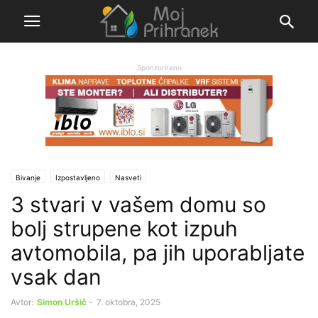
Sponzorirano
Bivanje
Izpostavljeno
Nasveti
3 stvari v vašem domu so
bolj strupene kot izpuh
avtomobila, pa jih uporabljate
vsak dan
Avtor:
Simon Uršič
-
7. oktobra, 2025