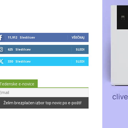
11,912
Sledilcev
VŠEČKAJ
625
Sledilcev
SLEDI
330
Sledilcev
SLEDI
Tedenske e-novice