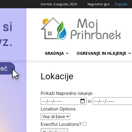
četrtek, 6 avgusta, 2026
Nagradne igre
Dogodki
GRADNJA
OGREVANJE IN HLAJENJE
Lokacije
Prikaži Napredno iskanje
Datumi
in
Location Options
Država
Eventful Locations?