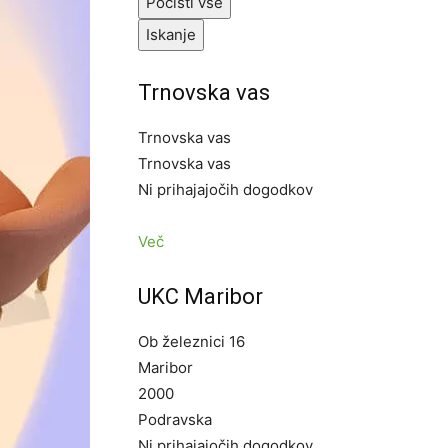
Počisti vse
Iskanje
Trnovska vas
Trnovska vas
Trnovska vas
Ni prihajajočih dogodkov
Več
UKC Maribor
Ob železnici 16
Maribor
2000
Podravska
Ni prihajajočih dogodkov