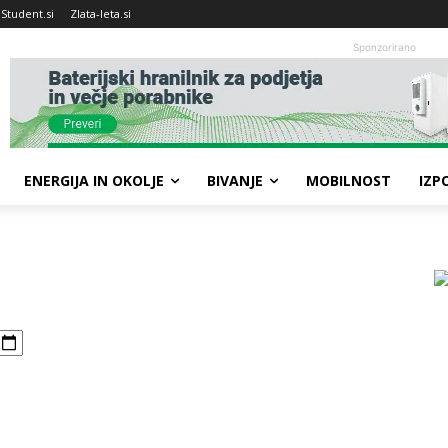
Student.si
Zlata-leta.si
Sponzorirano
ENERGIJA IN OKOLJE
BIVANJE
MOBILNOST
IZP